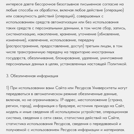
интересе даете бессрочное безотзывное письменное согласие на
любые способы их обработки, включая любое действие (операцию)
или совокупность действий (операций), совершаемых с
использованием средств автоматизации или без использования
таких средств с персональными данными, в том числе сбор, запись,
систематизацию, накопление, хранение, уточнение (обновление,
изменение), извлечение, использование, передачу
(распространение, предоставление, доступ) третьим лицам, в том
числе трансграничную передачу на территорию иностранных
государств, обезличивание, блокирование, удаление, уничтожение
персональных данных в целях, установленных настоящей Политикой.
3. Обезличенная информация
1) При использовании вами Сайта или Ресурсов Университеты могут
передаваться в автоматическом режиме обезличенные данные,
включая, но не ограничиваясь: IP-адрес, местоположение (страна,
регион, город), информация о браузере, источник прихода на Сайт,
модель и иные сведения об используемом устройстве, операционная
система, сведения о сети связи, статистика действий на Сайте,
статистика использования Ресурсов, сведения о передаваемой и
получаемой с использованием Ресурсов информации и материалах.